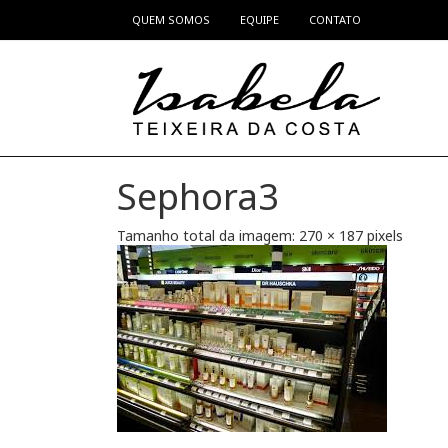
QUEM SOMOS
EQUIPE
CONTATO
Pular para o conteúdo
Sephora3
Tamanho total da imagem:
270
×
187
pixels