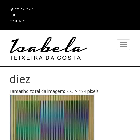
Pular
QUEM SOMOS
para
EQUIPE
o
CONTATO
conteúdo
Alterna
diez
Tamanho total da imagem:
275
×
184
pixels