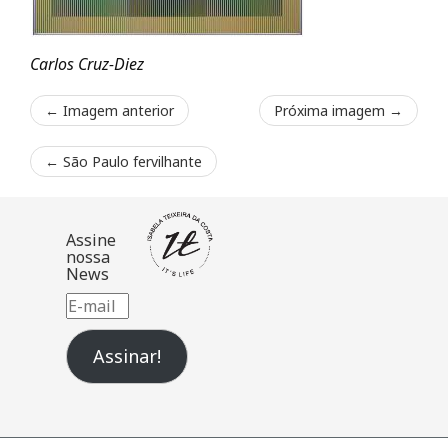
Carlos Cruz-Diez
← Imagem anterior
Próxima imagem →
←
São Paulo fervilhante
Assine
nossa
News
E-
mail
Assinar!