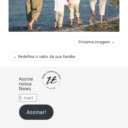
Próxima imagem →
←
Redefina o valor da sua família
Assine
nossa
News
E-
mail
Assinar!