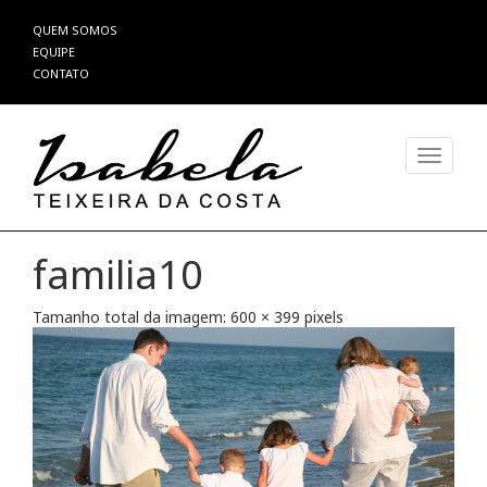
Pular
QUEM SOMOS
para
EQUIPE
o
CONTATO
conteúdo
Alterna
familia10
Tamanho total da imagem:
600
×
399
pixels