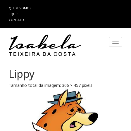
Pular
QUEM SOMOS
para
EQUIPE
o
CONTATO
conteúdo
Alterna
Lippy
Tamanho total da imagem:
306
×
457
pixels