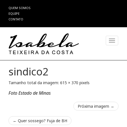
Pular
QUEM SOMOS
para
EQUIPE
o
CONTATO
conteúdo
Alterna
sindico2
Tamanho total da imagem:
615
×
370
pixels
Foto Estado de Minas
Próxima imagem →
←
Quer sossego? Fuja de BH