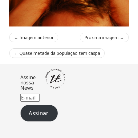
← Imagem anterior
Próxima imagem →
←
Quase metade da população tem caspa
Assine
nossa
News
E-
mail
Assinar!