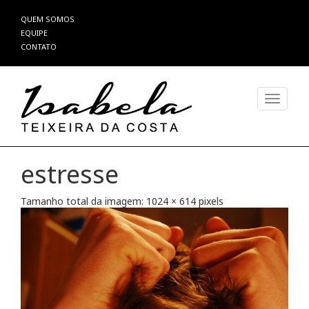
Pular
QUEM SOMOS
para
EQUIPE
o
CONTATO
conteúdo
Alterna
estresse
Tamanho total da imagem:
1024
×
614
pixels