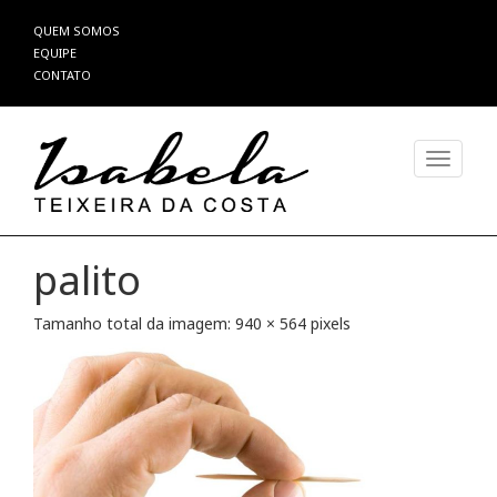
Pular
QUEM SOMOS
para
EQUIPE
o
CONTATO
conteúdo
Alterna
palito
Tamanho total da imagem:
940
×
564
pixels