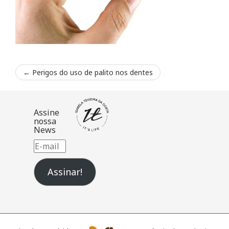
←
Perigos do uso de palito nos dentes
Assine
nossa
News
E-
mail
Assinar!