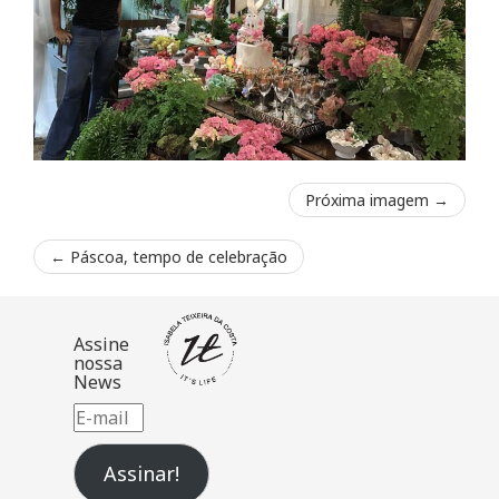
Próxima imagem →
←
Páscoa, tempo de celebração
Assine
nossa
News
E-
mail
Assinar!