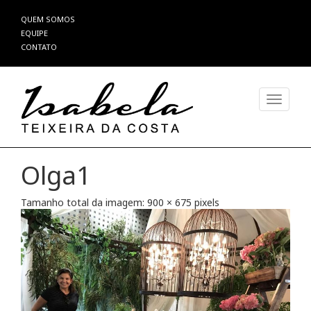
Pular
QUEM SOMOS
para
EQUIPE
o
CONTATO
conteúdo
Alterna
Olga1
Tamanho total da imagem:
900
×
675
pixels