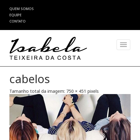
Pular
QUEM SOMOS
para
EQUIPE
o
CONTATO
conteúdo
Alterna
cabelos
Tamanho total da imagem:
750
×
451
pixels