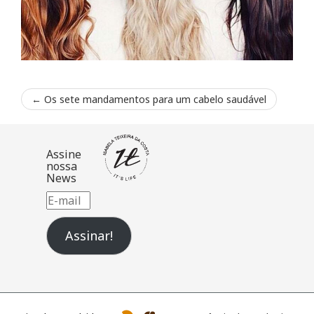
←
Os sete mandamentos para um cabelo saudável
Assine
nossa
News
E-
mail
Assinar!