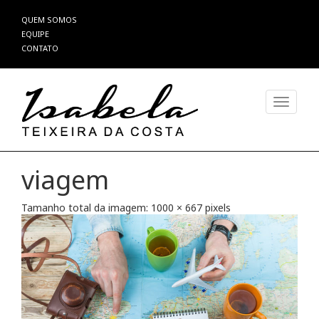
Pular
QUEM SOMOS
para
EQUIPE
o
CONTATO
conteúdo
Alterna
viagem
Tamanho total da imagem:
1000
×
667
pixels