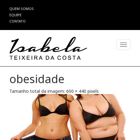
Pular
QUEM SOMOS
para
EQUIPE
o
CONTATO
conteúdo
Alterna
obesidade
Tamanho total da imagem:
600
×
440
pixels