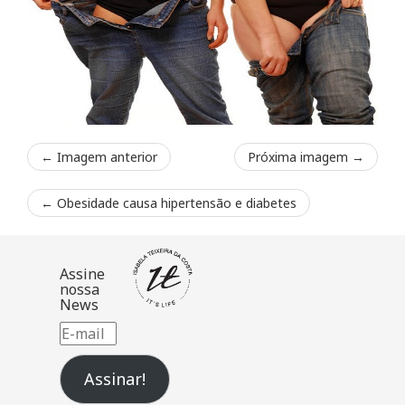
← Imagem anterior
Próxima imagem →
←
Obesidade causa hipertensão e diabetes
Assine
nossa
News
E-
mail
Assinar!