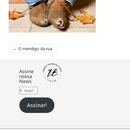
←
O mendigo da rua
Assine
nossa
News
E-
mail
Assinar!