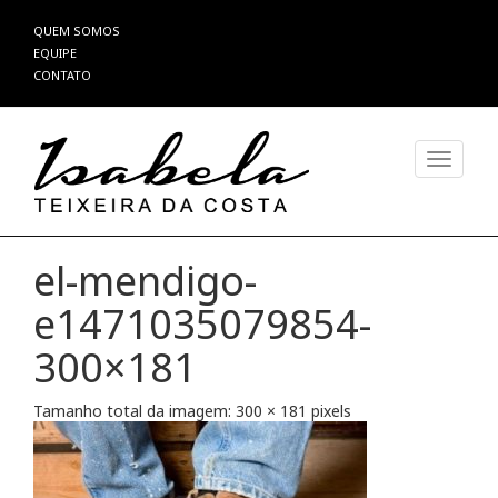
Pular
QUEM SOMOS
para
EQUIPE
o
CONTATO
conteúdo
Alterna
el-mendigo-
e1471035079854-
300×181
Tamanho total da imagem:
300
×
181
pixels