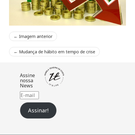
← Imagem anterior
←
Mudança de hábito em tempo de crise
Assine
nossa
News
E-
mail
Assinar!