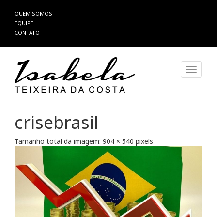
Pular
QUEM SOMOS
para
EQUIPE
o
CONTATO
conteúdo
Alterna
crisebrasil
Tamanho total da imagem:
904
×
540
pixels