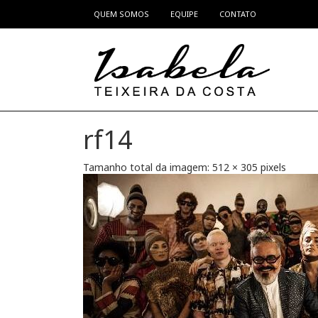
QUEM SOMOS
EQUIPE
CONTATO
Pular para o conteúdo
rf14
Tamanho total da imagem:
512
×
305
pixels