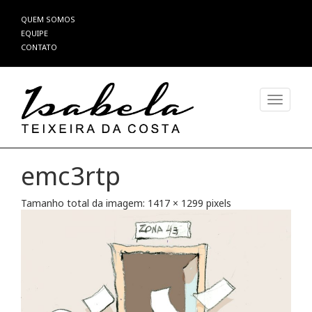
Pular
QUEM SOMOS
para
EQUIPE
o
CONTATO
conteúdo
Alterna
emc3rtp
Tamanho total da imagem:
1417
×
1299
pixels