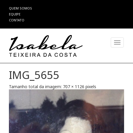
Pular
QUEM SOMOS
para
EQUIPE
o
CONTATO
conteúdo
Alterna
IMG_5655
Tamanho total da imagem:
707
×
1126
pixels