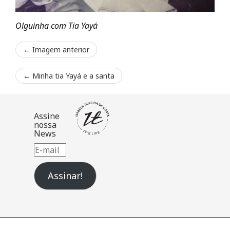
Olguinha com Tia Yayá
← Imagem anterior
←
Minha tia Yayá e a santa
Assine
nossa
News
E-
mail
Assinar!