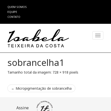
Pular
QUEM SOMOS
para
EQUIPE
o
CONTATO
conteúdo
Alterna
sobrancelha1
Tamanho total da imagem:
728
×
918
pixels
←
Micropigmentação de sobrancelha
Assine