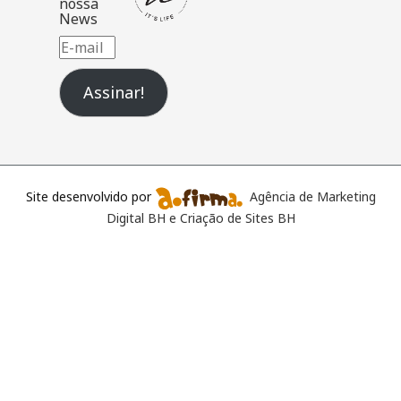
nossa
News
E-
mail
Assinar!
Site desenvolvido por
Agência de Marketing
Digital BH e Criação de Sites BH