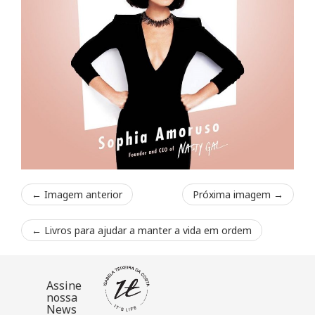
← Imagem anterior
Próxima imagem →
←
Livros para ajudar a manter a vida em ordem
Assine
nossa
News