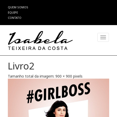
Pular
QUEM SOMOS
para
EQUIPE
o
CONTATO
conteúdo
Alterna
Livro2
Tamanho total da imagem:
900
×
900
pixels