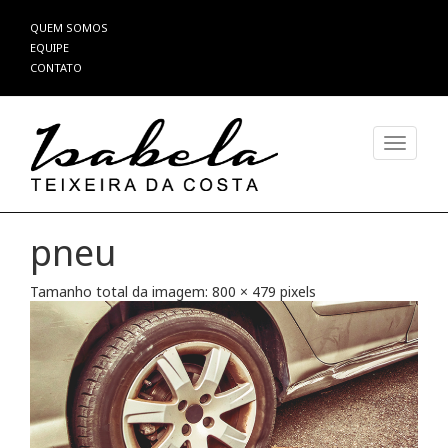
Pular
QUEM SOMOS
para
EQUIPE
o
CONTATO
conteúdo
Alterna
pneu
Tamanho total da imagem:
800
×
479
pixels