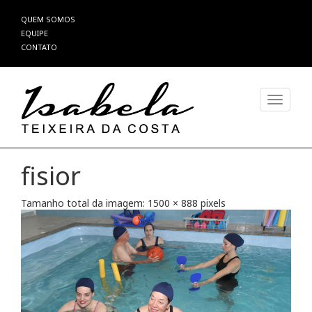
Pular
QUEM SOMOS
para
EQUIPE
o
CONTATO
conteúdo
Alterna
fisior
Tamanho total da imagem:
1500
×
888
pixels