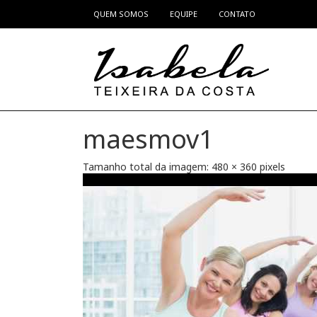
QUEM SOMOS
EQUIPE
CONTATO
Pular para o conteúdo
maesmov1
Tamanho total da imagem:
480
×
360
pixels