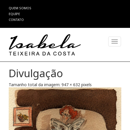
Pular
QUEM SOMOS
para
EQUIPE
o
CONTATO
conteúdo
Alterna
Divulgação
Tamanho total da imagem:
947
×
632
pixels