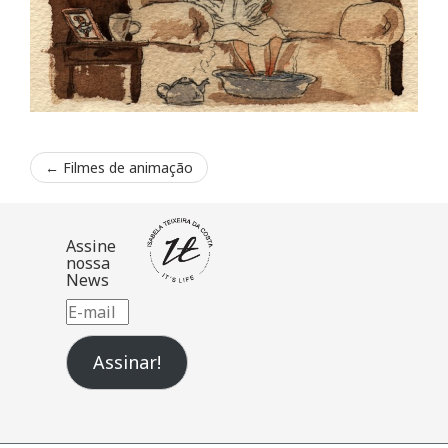
←
Filmes de animação
Assine
nossa
News
E-
mail
Assinar!