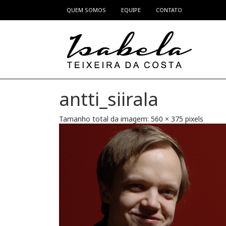
QUEM SOMOS
EQUIPE
CONTATO
Pular para o conteúdo
antti_siirala
Tamanho total da imagem:
560
×
375
pixels