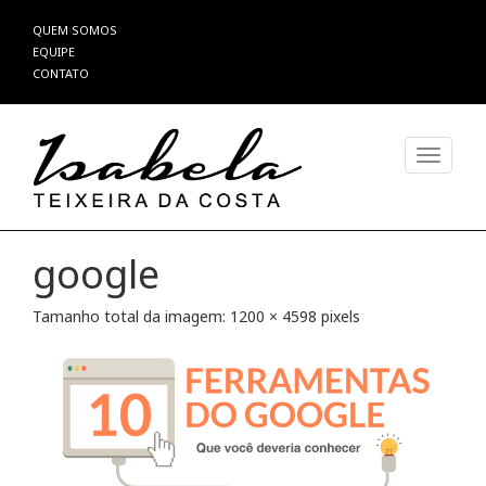
Pular
QUEM SOMOS
para
EQUIPE
o
CONTATO
conteúdo
Alterna
google
Tamanho total da imagem:
1200
×
4598
pixels