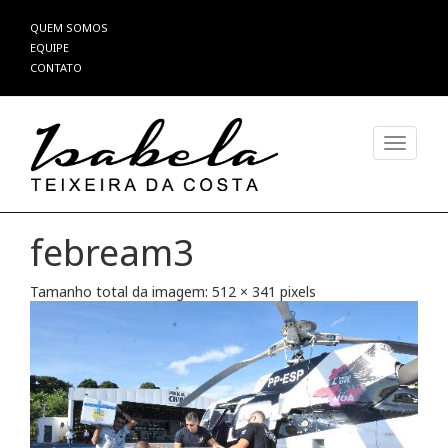
Pular
QUEM SOMOS
para
EQUIPE
o
CONTATO
conteúdo
Alterna
febream3
Tamanho total da imagem:
512
×
341
pixels