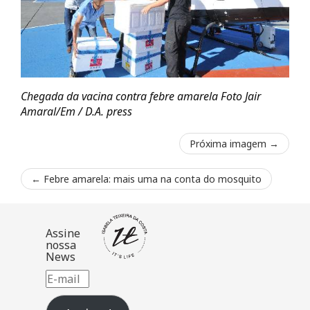
Chegada da vacina contra febre amarela Foto Jair
Amaral/Em / D.A. press
Próxima imagem →
←
Febre amarela: mais uma na conta do mosquito
Assine
nossa
News
E-
mail