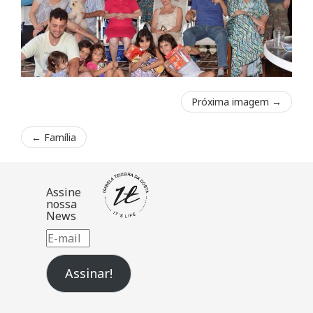
Próxima imagem →
←
Família
Assine
nossa
News
E-
mail
Assinar!