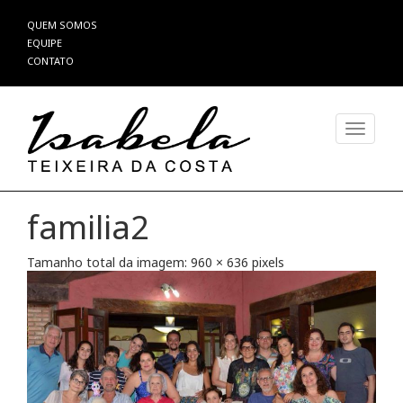
Pular
QUEM SOMOS
para
EQUIPE
o
CONTATO
conteúdo
Alterna
familia2
Tamanho total da imagem:
960
×
636
pixels