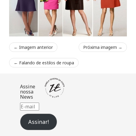
← Imagem anterior
Próxima imagem →
←
Falando de estilos de roupa
Assine
nossa
News
E-
mail
Assinar!