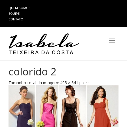
Pular
QUEM SOMOS
para
EQUIPE
o
CONTATO
conteúdo
Alterna
colorido 2
Tamanho total da imagem:
495
×
341
pixels