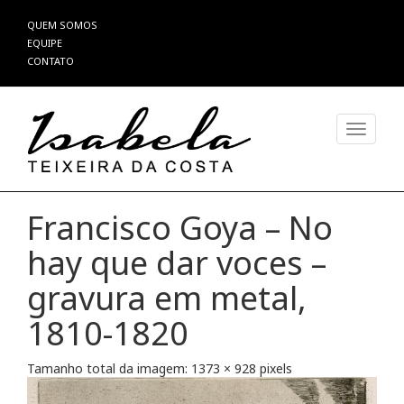
Pular
QUEM SOMOS
para
EQUIPE
o
CONTATO
conteúdo
Alterna
Francisco Goya – No
hay que dar voces –
gravura em metal,
1810-1820
Tamanho total da imagem:
1373
×
928
pixels