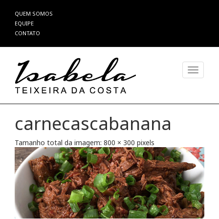
Pular
QUEM SOMOS
para
EQUIPE
o
CONTATO
conteúdo
Alterna
carnecascabanana
Tamanho total da imagem:
800
×
300
pixels