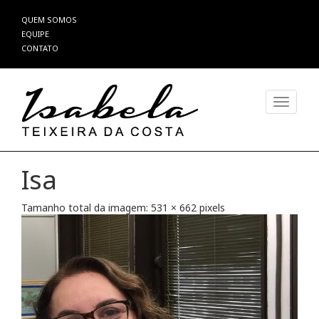
Pular
QUEM SOMOS
para
EQUIPE
o
CONTATO
conteúdo
Alterna
Isa
Tamanho total da imagem:
531
×
662
pixels