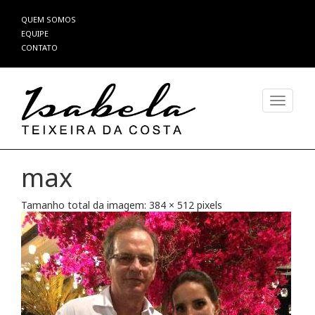
Pular
QUEM SOMOS
para
EQUIPE
o
CONTATO
conteúdo
Alterna
max
Tamanho total da imagem:
384
×
512
pixels