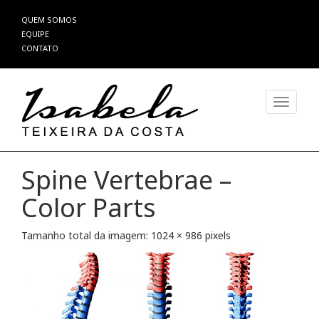
Pular
QUEM SOMOS
para
EQUIPE
o
CONTATO
conteúdo
Alterna
Spine Vertebrae –
Color Parts
Tamanho total da imagem:
1024
×
986
pixels