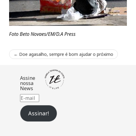
Foto Beto Novaes/EM/D.A Press
←
Doe agasalho, sempre é bom ajudar o próximo
Assine
nossa
News
E-
mail
Assinar!