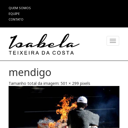
Pular
QUEM SOMOS
para
EQUIPE
o
CONTATO
conteúdo
Alterna
mendigo
Tamanho total da imagem:
501
×
299
pixels