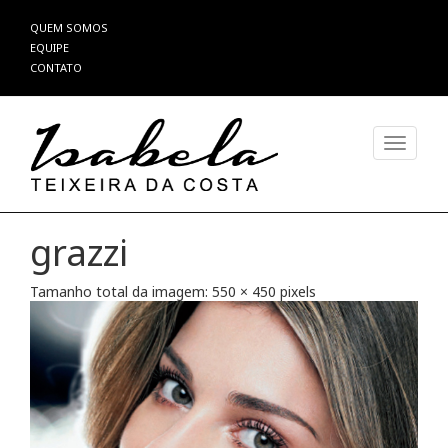
Pular
QUEM SOMOS
para
EQUIPE
o
CONTATO
conteúdo
Alterna
grazzi
Tamanho total da imagem:
550
×
450
pixels