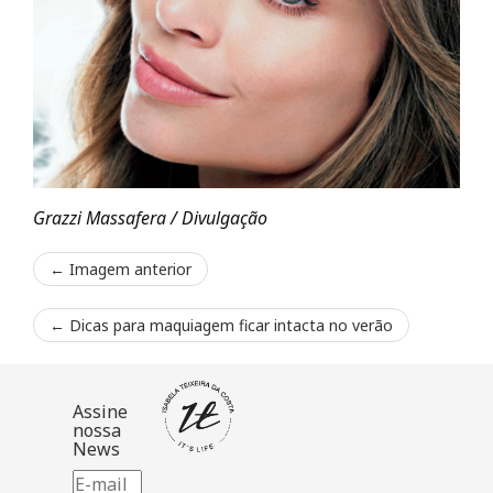
Grazzi Massafera / Divulgação
← Imagem anterior
←
Dicas para maquiagem ficar intacta no verão
Assine
nossa
News
E-