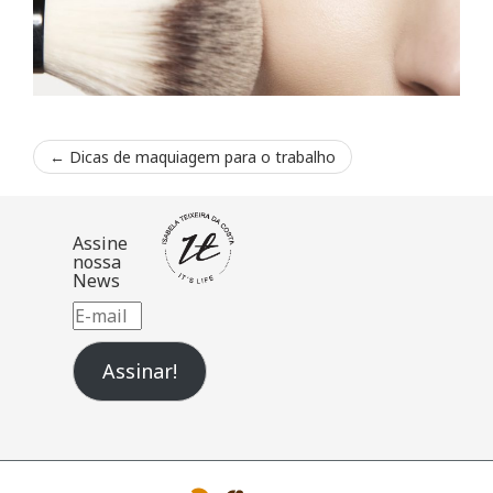
←
Dicas de maquiagem para o trabalho
Assine
nossa
News
E-
mail
Assinar!