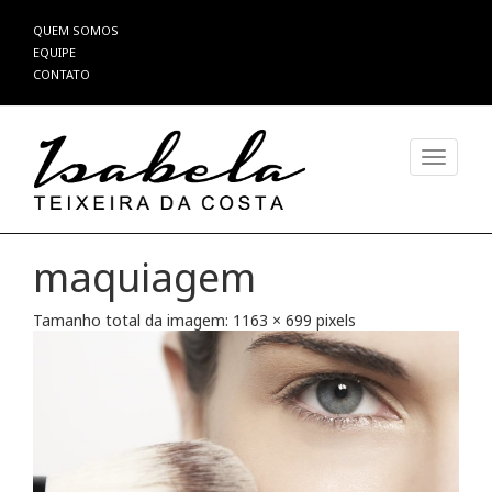
Pular
QUEM SOMOS
para
EQUIPE
o
CONTATO
conteúdo
Alterna
maquiagem
Tamanho total da imagem:
1163
×
699
pixels