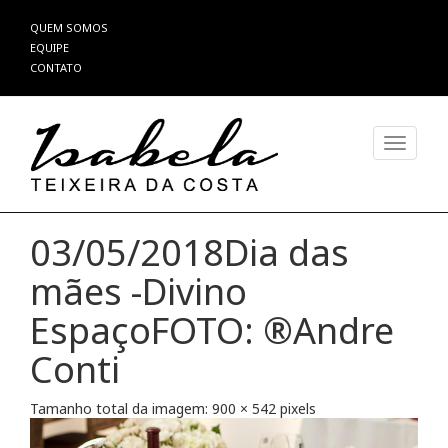
Pular
QUEM SOMOS
para
EQUIPE
o
CONTATO
conteúdo
Alterna
03/05/2018Dia das
mães -Divino
EspaçoFOTO: ®Andre
Conti
Tamanho total da imagem:
900
×
542
pixels