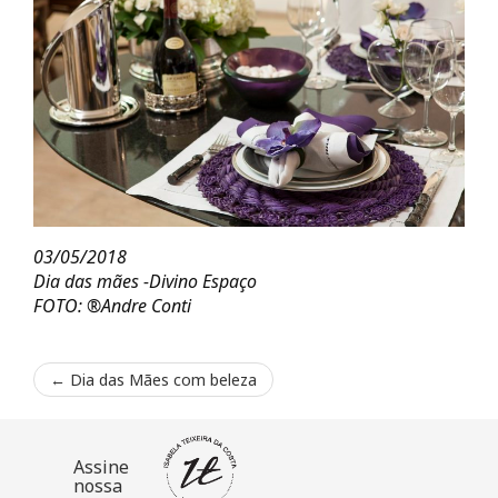
03/05/2018
Dia das mães -Divino Espaço
FOTO: ®Andre Conti
←
Dia das Mães com beleza
Assine
nossa