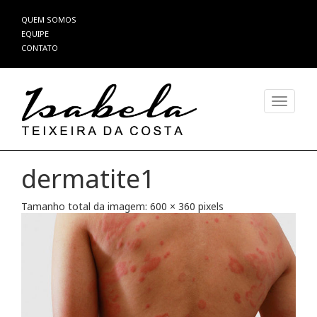
Pular
QUEM SOMOS
para
EQUIPE
o
CONTATO
conteúdo
Alterna
dermatite1
Tamanho total da imagem:
600
×
360
pixels