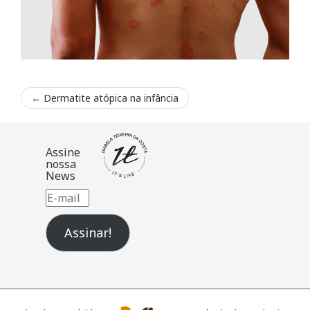
←
Dermatite atópica na infância
Assine
nossa
News
E-
mail
Assinar!