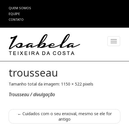
Pular
QUEM SOMOS
para
EQUIPE
o
CONTATO
conteúdo
Alterna
trousseau
Tamanho total da imagem:
1150
×
522
pixels
Trousseau / divulgação
←
Cuidados com o seu enxoval, mesmo se ele for
antigo