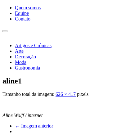
Pular
Quem somos
para
Equipe
o
Contato
conteúdo
Alternar
navegação
Artigos e Crônicas
Arte
Decoração
Moda
Gastronomia
aline1
Tamanho total da imagem:
626
×
417
pixels
Aline Wolff / internet
← Imagem anterior