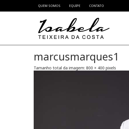
QUEM SOMOS
EQUIPE
CONTATO
Pular para o conteúdo
marcusmarques1
Tamanho total da imagem:
800
×
400
pixels