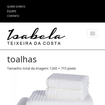
Pular
QUEM SOMOS
para
EQUIPE
o
CONTATO
conteúdo
Alterna
toalhas
Tamanho total da imagem:
1200
×
715
pixels