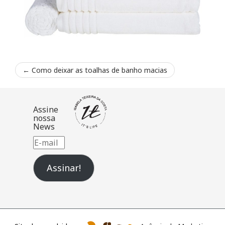
←
Como deixar as toalhas de banho macias
Assine
nossa
News
E-
mail
Assinar!