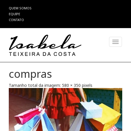
Pular
QUEM SOMOS
para
EQUIPE
o
CONTATO
conteúdo
Alterna
compras
Tamanho total da imagem:
580
×
350
pixels