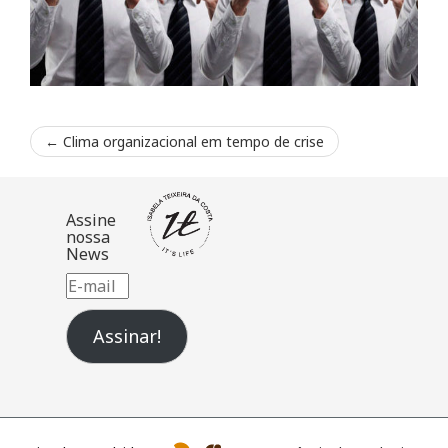
←
Clima organizacional em tempo de crise
Assine
nossa
News
E-
mail
Assinar!