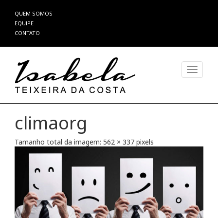
Pular
QUEM SOMOS
para
EQUIPE
o
CONTATO
conteúdo
Alterna
climaorg
Tamanho total da imagem:
562
×
337
pixels