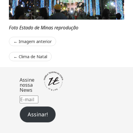
Foto Estado de Minas reprodução
← Imagem anterior
←
Clima de Natal
Assine
nossa
News
E-
mail
Assinar!