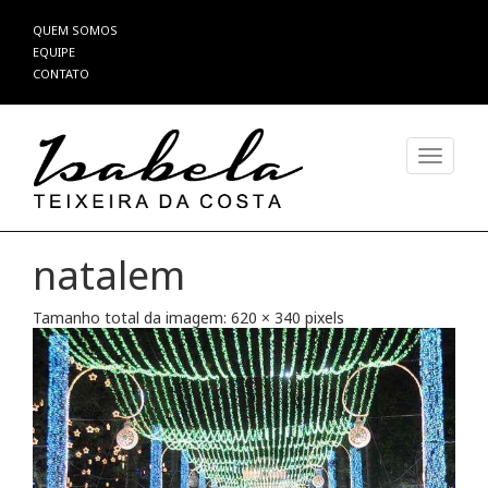
Pular
QUEM SOMOS
para
EQUIPE
o
CONTATO
conteúdo
Alterna
natalem
Tamanho total da imagem:
620
×
340
pixels