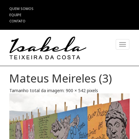
Pular
QUEM SOMOS
para
EQUIPE
o
CONTATO
conteúdo
Alterna
Mateus Meireles (3)
Tamanho total da imagem:
900
×
542
pixels