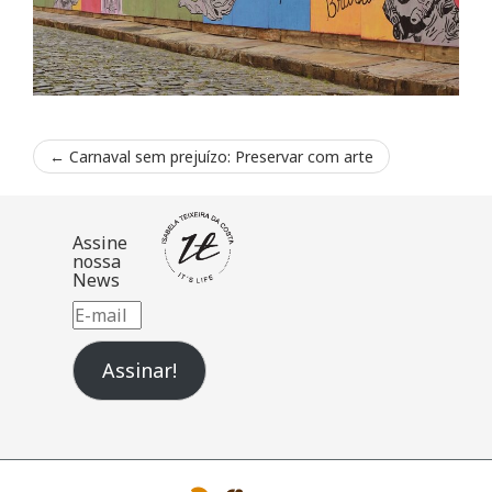
←
Carnaval sem prejuízo: Preservar com arte
Assine
nossa
News
E-
mail
Assinar!