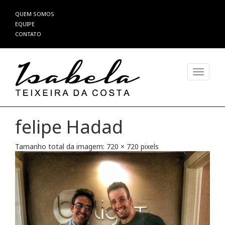
Pular
QUEM SOMOS
para
EQUIPE
o
CONTATO
conteúdo
Alterna
felipe Hadad
Tamanho total da imagem:
720
×
720
pixels