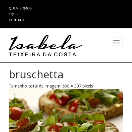
Pular
QUEM SOMOS
para
EQUIPE
o
CONTATO
conteúdo
Alterna
bruschetta
Tamanho total da imagem:
598
×
397
pixels