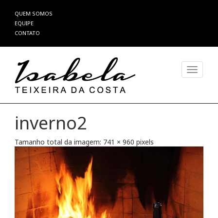
Pular
QUEM SOMOS
para
EQUIPE
o
CONTATO
conteúdo
Alterna
inverno2
Tamanho total da imagem:
741
×
960
pixels