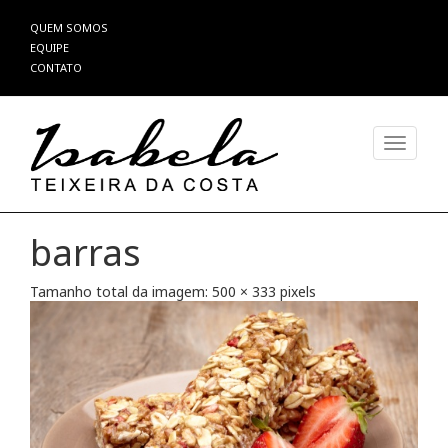
Pular
QUEM SOMOS
para
EQUIPE
o
CONTATO
conteúdo
Alterna
barras
Tamanho total da imagem:
500
×
333
pixels