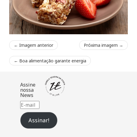
← Imagem anterior
Próxima imagem →
←
Boa alimentação garante energia
Assine
nossa
News
E-
mail
Assinar!