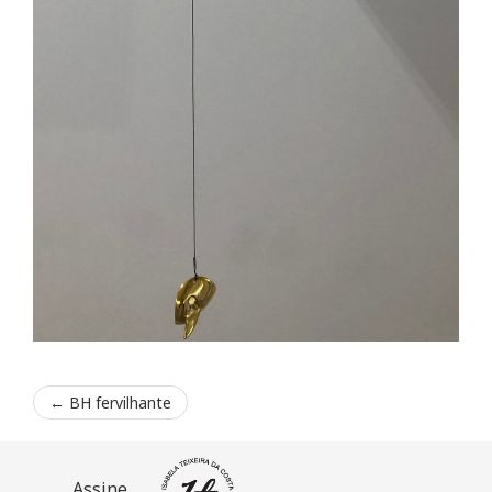
←
BH fervilhante
Assine