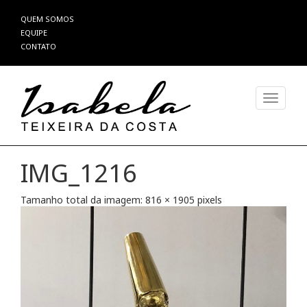
Pular
QUEM SOMOS
para
EQUIPE
o
CONTATO
conteúdo
Alterna
IMG_1216
Tamanho total da imagem:
816
×
1905
pixels